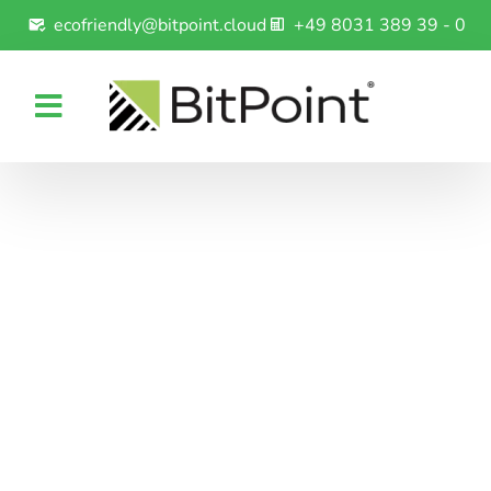
ecofriendly@bitpoint.cloud
+49 8031 389 39 - 0
Ecofriendly Cloud by BitPoint