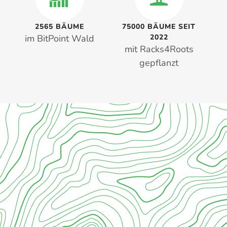
2565 BÄUME
75000 BÄUME SEIT
im BitPoint Wald
2022
mit Racks4Roots
gepflanzt